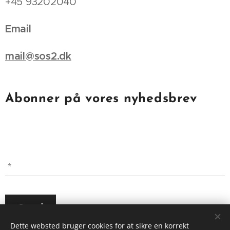
+45 93202040
Email
mail@sos2.dk
Abonner på vores nyhedsbrev
Send
Dette websted bruger cookies for at sikre en korrekt